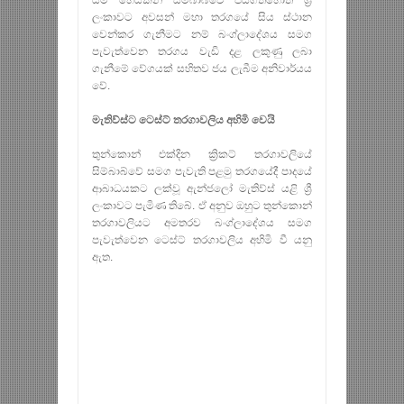
යම් හෙයකින් සිම්බාබ්වේ ජයගතහොත් ශ්‍රී
ලංකාවට අවසන් මහා තරගයේ සිය ස්‌ථාන
වෙන්කර ගැනීමට නම් බංග්ලාදේශය සමග
පැවැත්වෙන තරගය වැඩි දළ ලකුණු ලබා
ගැනීමේ වේගයක්‌ සහිතව ජය ලැබීම අනිවාර්යය
වේ.
මැතිව්ස්‌ට ටෙස්‌ට්‌ තරගාවලිය අහිමි වෙයි
තුන්කොන් එක්‌දින ක්‍රිකට්‌ තරගාවලියේ
සිම්බාබ්වේ සමග පැවැති පළමු තරගයේදී පාදයේ
ආබාධයකට ලක්‌වූ ඇන්ජලෝ මැතිව්ස්‌ යළි ශ්‍රී
ලංකාවට පැමිණ තිබේ. ඒ අනුව ඔහුට තුන්කොන්
තරගාවලියට අමතරව බංග්ලාදේශය සමග
පැවැත්වෙන ටෙස්‌ට්‌ තරගාවලිය අහිමි වී යනු
ඇත.