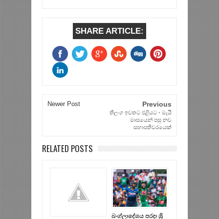
SHARE ARTICLE:
Newer Post
Previous
තිලංග ඉවතට එළියට - මැයි
මාසයෙන් පසු නව
සභාපතිවරයෙක්
RELATED POSTS
බංග්ලාදේශය පරදා ශ්‍රි