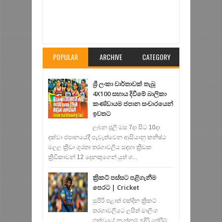
Item Reviewed:
සිම්බාබ්වේ තරගය මීට වැඩිය
හොඳින් අවසන් කරන්න තිබුණා - චන්දිමාල්
Rating:
5
Reviewed By:
editor
POPULAR
ARCHIVE
CATEGORY
ශ්‍රී ලංකා වාර්තාවක් තැබූ
4X100 සහාය දිවීමේ බාලිකා
කණ්ඩායම ජපාන සංචාරයෙන්
ඉවතට
ලබන ජූලි මස 7දා සිට 10දා
දක්වා ජපානයේදී පැවැත්වෙන ආසියානු කනිෂ්ඨ
මලල ක්‍රීඩා ශූරතා තරගාවලිය සඳහා ක්‍රීඩක
ක්‍රීඩිකාවන් 12 දෙනකුගෙන් යුත් ශ...
ක්‍රිකට් පස්සට පළිගැනීම
පෙරට | Cricket
සුපිරි පළාත් එක්දින ක්‍රිකට්
තරගාවලියට ලසිත් මාලිංග
එක්වූයේ නැත්නම් ඉදිරි තේරීම්