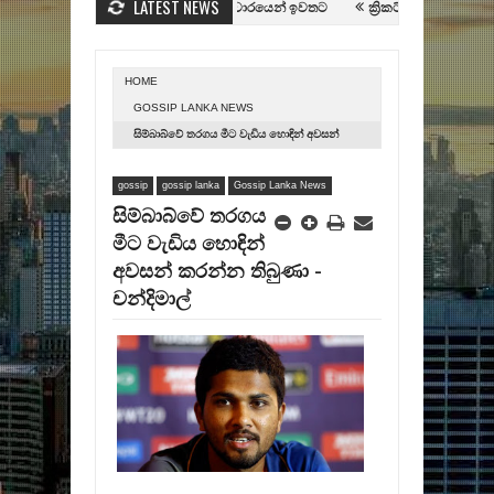
LATEST NEWS
සහාය දිවීමේ බාලිකා කණ්ඩායම ජපාන සංචාරයෙන් ඉවතට
ක්‍රිකට් පස්සට පළිගැනීම ප
ශ්‍රී ලංකා - බංග්ලාදේශ දෙවැනි ටෙස්‌ට්‌ තරගය අද - තණතීරුව ගැන බංග්ලාදේශය දෙගිඩිය
HOME
GOSSIP LANKA NEWS
සිම්බාබ්වේ තරගය මීට වැඩිය හොඳින් අවසන්
කරන්න තිබුණා - චන්දිමාල්
gossip
gossip lanka
Gossip Lanka News
සිම්බාබ්වේ තරගය
මීට වැඩිය හොඳින්
අවසන් කරන්න තිබුණා -
චන්දිමාල්