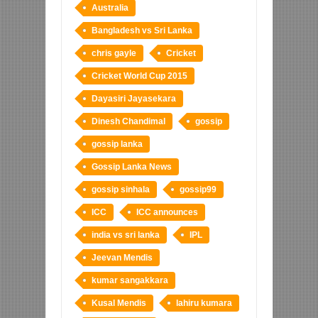
Australia
Bangladesh vs Sri Lanka
chris gayle
Cricket
Cricket World Cup 2015
Dayasiri Jayasekara
Dinesh Chandimal
gossip
gossip lanka
Gossip Lanka News
gossip sinhala
gossip99
ICC
ICC announces
india vs sri lanka
IPL
Jeevan Mendis
kumar sangakkara
Kusal Mendis
lahiru kumara