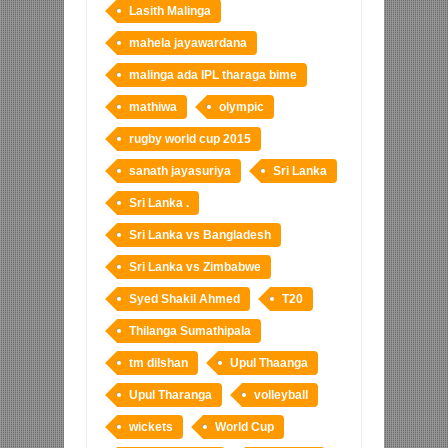
Lasith Malinga
mahela jayawardana
malinga ada IPL tharaga bime
mathiwa
olympic
rugby world cup 2015
sanath jayasuriya
Sri Lanka
Sri Lanka .
Sri Lanka vs Bangladesh
Sri Lanka vs Zimbabwe
Syed Shakil Ahmed
T20
Thilanga Sumathipala
tm dilshan
Upul Thaanga
Upul Tharanga
volleyball
wickets
World Cup