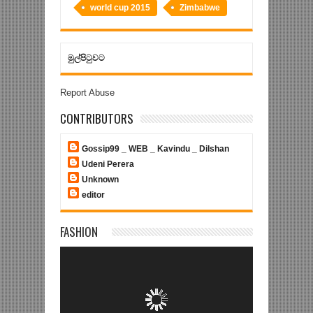
world cup 2015
Zimbabwe
මුල්පිටුවට
Report Abuse
CONTRIBUTORS
Gossip99 _ WEB _ Kavindu _ Dilshan
Udeni Perera
Unknown
editor
FASHION