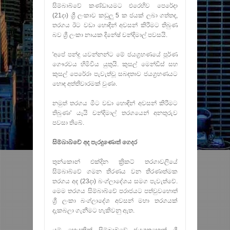
සිම්බාබ්වේ කණ්‌ඩායමට එරෙහිව පෙරේදා
(21දා) ශ්‍රී ලංකාව කඩුලු 5 ක ජයක්‌ ලබා ගත්තද,
තරගය ඊට වඩා හොඳින් අවසන් කිරීමට තිබුණ
බව ශ්‍රී ලංකා නායක දිනේෂ් චන්දිමාල් පවසයි.
'අපේ පන්දු යවන්නන්ට මේ ජයග්‍රහණයේ පූර්ණ
ගෞරවය හිමිවිය යුතුයි. කුසල් මෙන්ඩිස්‌ සහ
කුසල් පෙරේරා පැවැත්වූ සබඳතාව ජයග්‍රහණයට
හොඳ අත්තිවාරමක්‌ වුණා.
නමුත් තරගය මීට වඩා හොඳින් අවසන් කිරීමට
තිබුණා' යෑයි චන්දිමාල් තරගයෙන් අනතුරුව
පවසා තිබේ.
සිම්බාබ්වේ අද පැරදුණොත් ගෙදර
තුන්කොන් එක්‌දින ක්‍රිකට්‌ තරගාවලියේ
සිම්බාබ්වේ ගමන තීරණය වන තීරණාත්මක
තරගය අද (23දා) බංග්ලාදේශය සමග පැවැත්වේ.
මෙම තරගය සිම්බාබ්වේ පරාජයට පත්වුවහොත්
ශ්‍රී ලංකා බංග්ලාදේශ අවසන් මහා තරගයක්‌
දැකබලා ගැනීමට හැකිවනු ඇත.