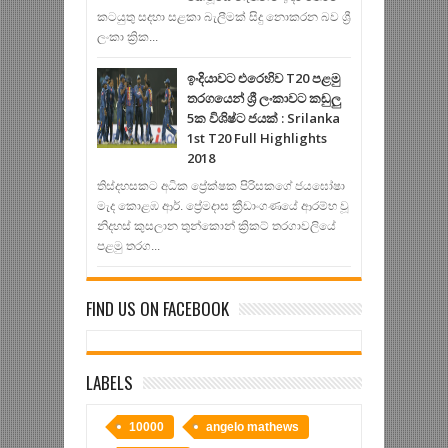
කටයුතු සදහා සළකා බැලීමක් සිදු නොකරන බව ශ්‍රී
ලංකා ක්‍රික...
ඉංදියාවට එරෙහිව T20 පළමු
තරගයෙන් ශ්‍රී ලංකාවට කඩුලු
5ක විශිෂ්ට ජයක් : Srilanka
1st T20 Full Highlights
2018
තිස්දහසකට අධික ප්‍රේක්ෂක පිරිසකගේ ජයඝෝෂා
මැද කොළඹ ආර්. ප්‍රේමදාස ක්‍රීඩාංගණයේ ආරම්භ වූ
නිදහස් කුසලාන තුන්කොන් ක්‍රිකට් තරගාවලියේ
පළමු තරග...
FIND US ON FACEBOOK
LABELS
10000
angelo mathews